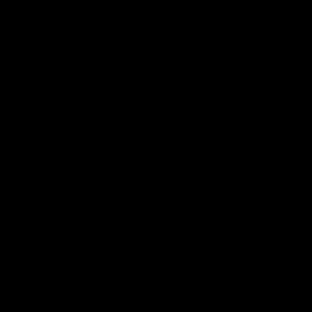
微信关注我们
技术支持：
环保在线
管理登陆