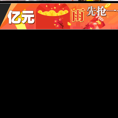
地方，避免安装在高温、潮湿、腐蚀、灰尘大等场所。
位置和方向，保证管道的连通性和氧化风机配合的可靠性。
磕碰、损坏等情况。
进行严密检查，并采取适当措施，以确保可靠。
螺栓、螺母的连接松紧情况，各紧固件和定位销的安装质量，进排气管
实，地脚螺栓是否紧固。
中。