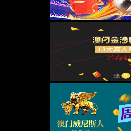
热门关键词：
罗茨鼓风机、回转风机，多级离心风机，回旋风机，防
当前位置：
首页
>
新闻中心
>
氧化风机在工业生产领
氧
氧化风机
在工业生产等领域有着不可替代的地位，为企
1.检测前准备
-确认检测环境：环境温度控制在20-25℃，相对湿度保持
-清理检测区域：移除检测范围内的金属物体、带电材料，