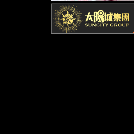
氧化风机
的使用注意事项：
1.安装注意事项
-安装场所：应安放在平整、硬度好、无颠簸震动和异味的
-安装定位：根据设计图纸和实际现场情况，选定风机安装
-安装过程：严格遵守安装操作规程和标准，避免安装时
-接线电气：在安装与调试过程中，对氧化风机的接线电气
2.运行前注意事项
-检查：应对风机各部件进行检查，包括机件是否完整，各
-检查底座与地脚螺栓：检查机组的底座四周是否全部垫
-注入润滑油：向油箱注入规定牌号的机械油至油位线之