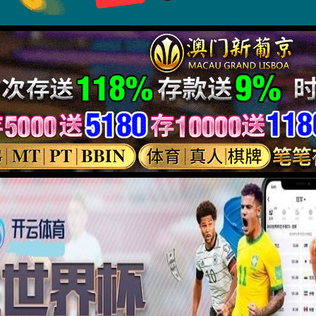
通常是在无静电环境下将测试仪调至0V，确保仪器本身精度达标。
离子生成稳定，新设备或长期未使用的设备需延长预热时间至30分钟。
台式风机通常为30cm，悬挂式风机(吊装高度2-3米)通常为60-9
，即中心1点、左右两侧各1点，两点距离中心约15cm，覆盖风机主要
头水平，待数值稳定后，通常需5-10秒，记录每个点位的静电电压值
对应行业标准范围内，则判定离子平衡度合格；若超出范围，则需调整风
中心点位，每月进行1次检测，检测3个及以上点位，并记录检测数据形
精棉片擦拭离子针，去除灰尘、油污，避免离子生成受阻，重新预热后
短检测和清洁周期，如每3天清洁1次离子针，防止污染物影响离子平衡