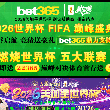
00jcjc线路检测首页
关于我们
产品中心
新闻中心
技
在线留言
联系我们