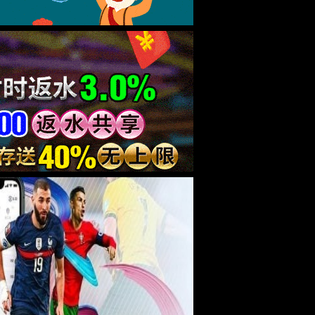
0cm，具体以风机说明书要求为准。
出风区域。
，即离子平衡度。
机，如清洁离子针、校准高压发生器后重新检测。
成台账。
再次检测；若清洁后仍不达标，需联系厂家维修。
在线咨询
。